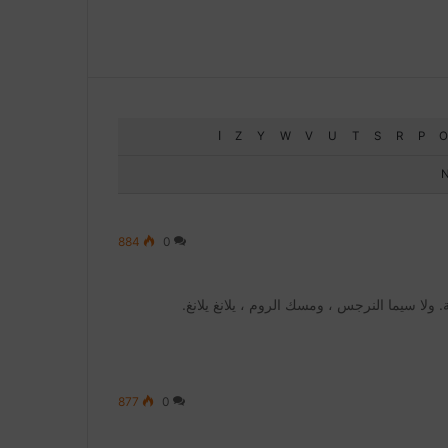
O
P
R
S
T
U
V
W
Y
Z
ا
884
0
 ولا سيما النرجس ، ومسك الروم ، يلانغ يلانغ.
877
0