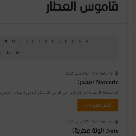
قاموس العطّار
N
M
L
J
I
H
G
F
E
D
C
B
A
Nu
No
Na
The Perfumer
6 مايو 2021
Narcotic (مخدر)
المصطلح المستخدم للإشارة إلى التأثير المسكر لبعض النوتات الزهرية.
أكمل القراءة »
The Perfumer
6 مايو 2021
Note (نوتة عطرية)