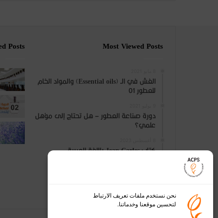
ed Posts
Most Viewed Posts
8 مايو 2021
الغش في الـ (Essential oils) والمواد الخام
للعطور 01
9 يوليو 2021
دورة صناعة العطور – هل تحتاج إلى مؤهل
علمي؟
8 أغسطس 2023
كتاب Jean Carles باللغة العربية
نحن نستخدم ملفات تعريف الارتباط
لتحسين موقعنا وخدماتنا.