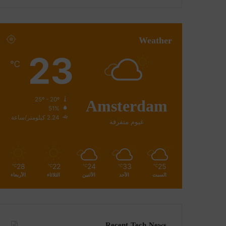
Weather
23
℃
Amsterdam
25º - 20º
51%
2.24 كيلومتر/ساعة
غيوم متفرقة
28
22
24
33
25
℃
℃
℃
℃
℃
السبت
الأحد
الأثنين
الثلاثاء
الأربعاء
Recent Tech News