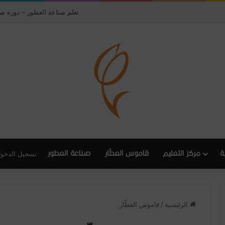
تعلم صناعة العطور – دورة صن
ة
مركز التعليم
قاموس العطّار
صناعة العطور
تسجيل الدخو
الرئيسية
/
قاموس العطّار