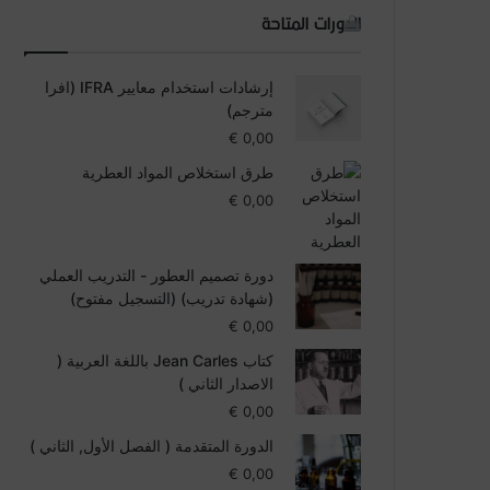
الدورات المتاحة
إرشادات استخدام معايير IFRA (افرا
مترجم)
€
0,00
طرق استخلاص المواد العطرية
€
0,00
دورة تصميم العطور - التدريب العملي
(شهادة تدريب) (التسجيل مفتوح)
€
0,00
كتاب Jean Carles باللغة العربية (
الاصدار الثاني )
€
0,00
الدورة المتقدمة ( الفصل الأول, الثاني )
€
0,00