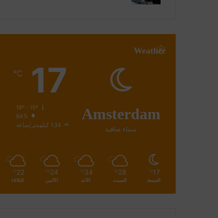
Weather
17
℃
Amsterdam
18º - 15º
64%
1.34 كيلومتر/ساعة
سماء صافية
22
24
34
28
17
℃
℃
℃
℃
℃
الجمعة
السبت
الأحد
الأثنين
الثلاثاء