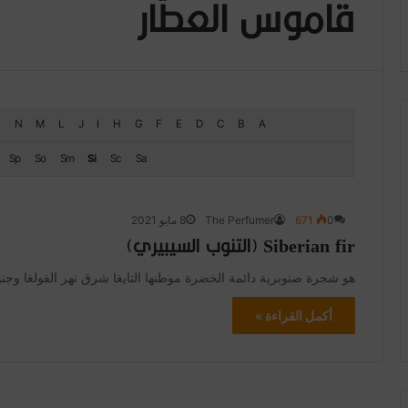
قاموس العطّار
N
M
L
J
I
H
G
F
E
D
C
B
A
Sp
So
Sm
Si
Sc
Sa
0
671
The Perfumer
8 مايو 2021
Siberian fir (التنوب السيبيري)
هو شجرة صنوبرية دائمة الخضرة موطنها التايغا شرق نهر الفولغا وجنوب خط العرض 67 ° 40 'شم
أكمل القراءة »