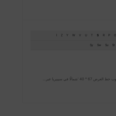
O
P
R
S
T
U
V
W
Y
Z
ا
Sy
Sw
Su
St
الًا في سيبيريا عبر…