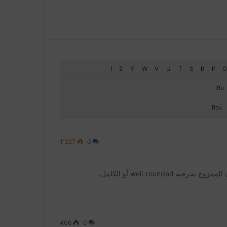
O
P
R
S
T
U
V
W
Y
Z
ا
Bu
Bou
1٬227
0
well-roun أو الكامل.
406
0