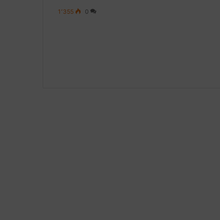
1٬355
0