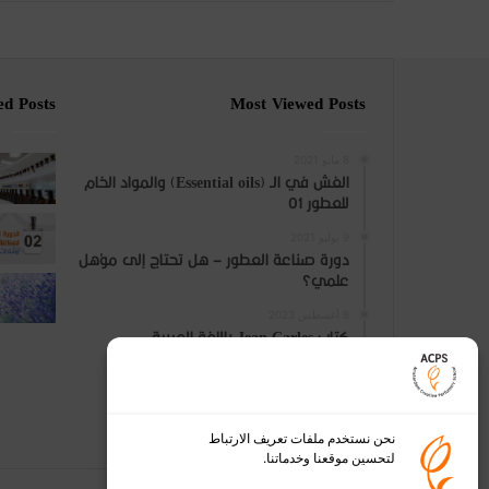
ed Posts
Most Viewed Posts
8 مايو 2021
الغش في الـ (Essential oils) والمواد الخام
للعطور 01
9 يوليو 2021
دورة صناعة العطور – هل تحتاج إلى مؤهل
علمي؟
8 أغسطس 2023
كتاب Jean Carles باللغة العربية
نحن نستخدم ملفات تعريف الارتباط
لتحسين موقعنا وخدماتنا.