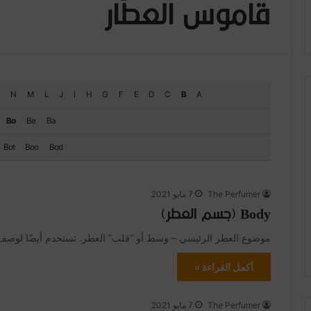
قاموس العطّار
N
M
L
J
I
H
G
F
E
D
C
B
A
Bo
Be
Ba
Bot
Boo
Bod
The Perfumer
7 مايو 2021
Body (جسم العطر)
موضوع العطر الرئيسي – وسط أو “قلب” العطر. تستخدم أيضًا لوصف الممزوج بحرفية ded
أكمل القراءة »
The Perfumer
7 مايو 2021