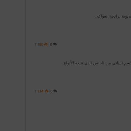
حوبة برائحة الفواكه.
1٬186
0
سم النباتي من الجنس الذي تتبعه الأنواع.
1٬214
0