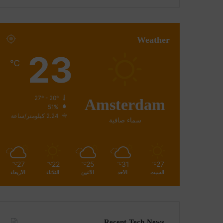
Weather
23
℃
Amsterdam
27º - 20º
51%
2.24 كيلومتر/ساعة
سماء صافية
27
22
25
31
27
℃
℃
℃
℃
℃
السبت
الأحد
الأثنين
الثلاثاء
الأربعاء
Recent Tech News