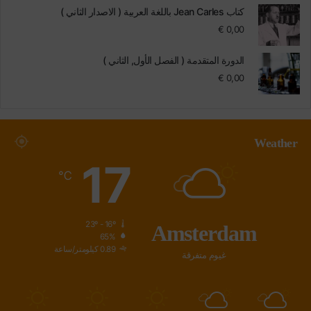
كتاب Jean Carles باللغة العربية ( الاصدار الثاني )
€
0,00
الدورة المتقدمة ( الفصل الأول, الثاني )
€
0,00
Weather
17
℃
Amsterdam
23º - 16º
65%
0.89 كيلومتر/ساعة
غيوم متفرقة