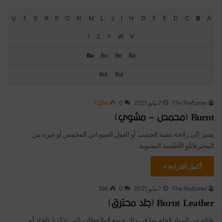
U
T
S
R
P
O
N
M
L
J
I
H
G
F
E
D
C
B
A
V
W
Y
Z
ا
Bu
Bo
Be
Ba
But
Bur
The Perfumer
7 مايو 2021
0
1٬224
Burnt (محمص – مشوي)
يشير إلى رائحة تشبه الخشب أو الفول السوداني المحمص أو غيره من
المحترقاتأو الأطعمة المشوية.
أكمل القراءة »
The Perfumer
7 مايو 2021
0
396
Burnt Leather (جلد محترق)
عائلة من المواد الخام بما في ذلك جميع الملاحظات التي تذكرنا بالجلد أو