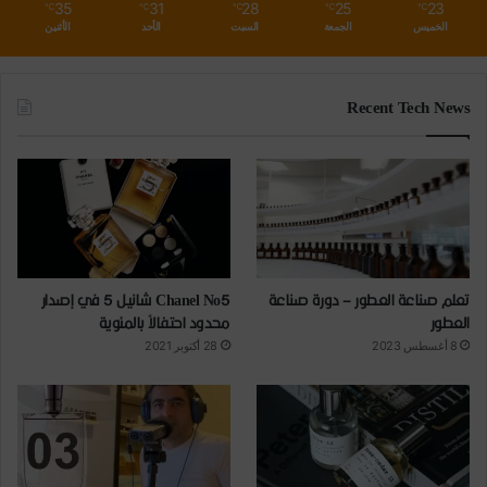
35
31
28
25
23
℃
℃
℃
℃
℃
الخميس
الجمعة
السبت
الأحد
الأثنين
Recent Tech News
تعلم صناعة العطور – دورة صناعة
Chanel No5 شانيل 5 في إصدار
العطور
محدود احتفالاً بالمئوية
8 أغسطس 2023
28 أكتوبر 2021